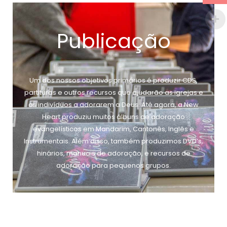
Publicação
Um dos nossos objetivos primários é produzir CDS,
partituras e outros recursos que ajudarão as igrejas e
os indivíduos a adorarem a Deus. Até agora, a New
Heart produziu muitos álbuns de adoração
evangelísticos em Mandarim, Cantonês, Inglês e
Instrumentais. Além disso, também produzimos DVD’s,
hinários, manuais de adoração, e recursos de
adoração para pequenos grupos.