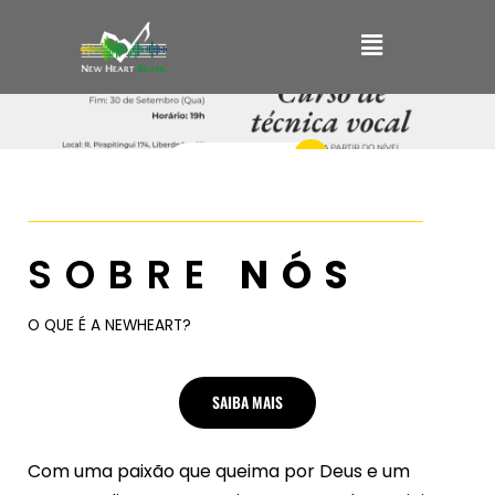
Ir
Main
para
o
Menu
conteúdo
Saiba Mais
SOBRE
NÓS
O QUE É A NEWHEART?
SAIBA MAIS
Com uma paixão que queima por Deus e um