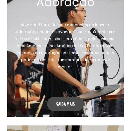
Adoração
New Heart tem liderado momentos de louvor e
adoração, encontros evangelísticos conferências e
retiros e cultos dominicais em várias igrejas chinesas
pela América Latina, América do Sul, Europa e Ásia.
Por meio da adoração nós temos testemunhado o
poder de Deus de transformar vidas e renovar
mentes.
SAIBA MAIS