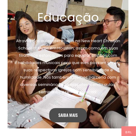
Educação
Através das aulas oferecidas na New Heart Christian
School of Music em Houston, assim como em suas
filiais, nos esforçamos para equipar cristãos com
habilidades musicais para que eles possam servir
suas respectivas igrejas com sensibilidade e
humildade. Nós também fazemos parceria com
diversos seminários e igrejas oferecendo aulas,
seminários e retiros musicais.
SAIBA MAIS
BRL