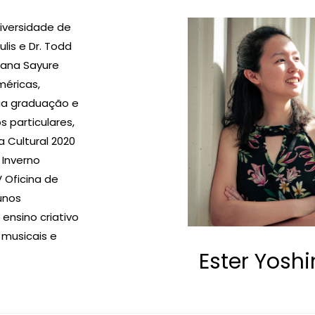
iversidade de
lis e Dr. Todd
ciana Sayure
méricas,
ua graduação e
 particulares,
 Cultural 2020
 Inverno
 Oficina de
unos
nsino criativo
 musicais e
Ester Yosh