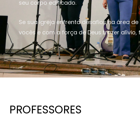
seu corpo edificado.
Se sua igreja enfrenta desafios na área d
vocês e com a força de Deus trazer alívio,
PROFESSORES