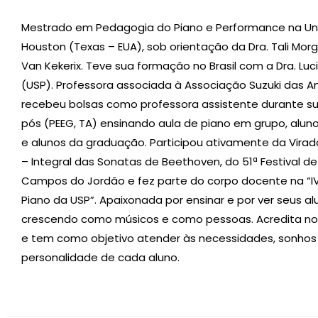
Mestrado em Pedagogia do Piano e Performance na Un
Houston (Texas – EUA), sob orientação da Dra. Tali Morgu
Van Kekerix. Teve sua formação no Brasil com a Dra. Lu
(USP). Professora associada à Associação Suzuki das A
recebeu bolsas como professora assistente durante s
pós (PEEG, TA) ensinando aula de piano em grupo, alunos
e alunos da graduação. Participou ativamente da Virada
– Integral das Sonatas de Beethoven, do 51ª Festival de
Campos do Jordão e fez parte do corpo docente na “IV
Piano da USP”. Apaixonada por ensinar e por ver seus al
crescendo como músicos e como pessoas. Acredita no e
e tem como objetivo atender às necessidades, sonhos
personalidade de cada aluno.