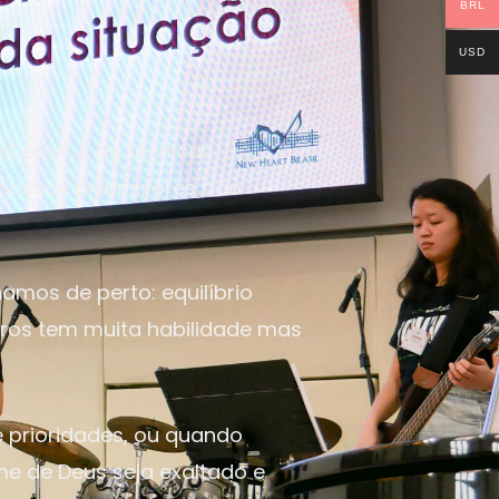
BRL
USD
Deus?..), ou técnicas
 nossos professores dão
mos de perto: equilíbrio
utros tem muita habilidade mas
 prioridades, ou quando
me de Deus seja exaltado e