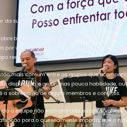
 da sua igreja local.
re bases de louvor (qual o louvor que agrada a 
do por um momento de ensaio guiado. No ensaio,
po real.
estão mais comum entre os grupos que acompanha
muita disposição e amor, mas pouca habilidade, o
 a sobrecarga de alguns membros e conflitos.
o a equipe não está alinhada em seus valores e
 atenção para o que realmente importa, que o no