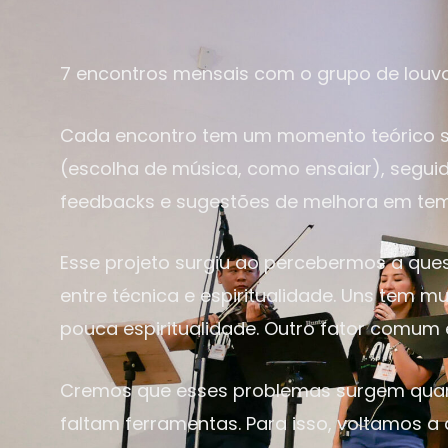
7 encontros mensais com o grupo de louvor
Cada encontro tem um momento teórico sob
(escolha de música, como ensaiar), segui
feedbacks e sugestões de melhora em tem
Esse projeto surgiu ao percebermos a qu
entre técnica e espiritualidade. Uns tem 
pouca espiritualidade.
Outro fator comum é
Cremos que esses problemas surgem quand
faltam ferramentas. Para isso, voltamos a