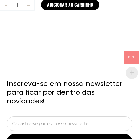
Doação
-
+
ADICIONAR AO CARRINHO
-
Escolha
o
Valor
quantidade
BRL
Inscreva-se em nossa newsletter
para ficar por dentro das
novidades!
Email