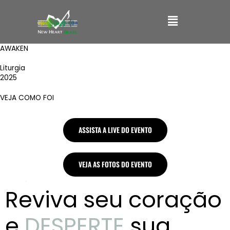
Ir
Main
para
o
Menu
conteúdo
AWAKEN
Liturgia
2025
VEJA COMO FOI
ASSISTA A LIVE DO EVENTO
VEJA AS FOTOS DO EVENTO
Reviva seu coração
e
DESPERTE
sua