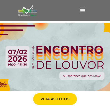
Ir
Main
para
o
Menu
conteúdo
VEJA AS FOTOS