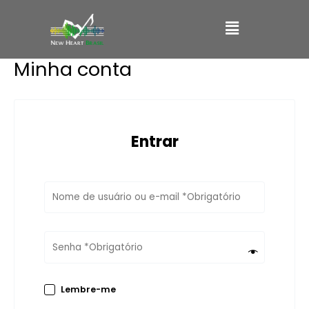
Ir
Main
para
o
Menu
conteúdo
Minha conta
Entrar
Lembre-me