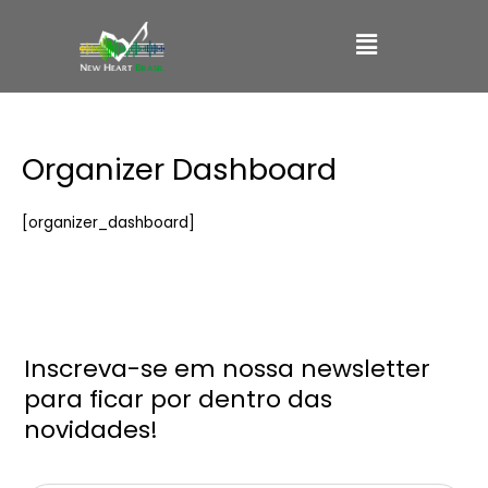
Ir
Main
para
o
Menu
conteúdo
Organizer Dashboard
[organizer_dashboard]
Inscreva-se em nossa newsletter
para ficar por dentro das
novidades!