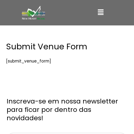
Ir
Main
para
o
Menu
conteúdo
Submit Venue Form
[submit_venue_form]
Inscreva-se em nossa newsletter
para ficar por dentro das
novidades!