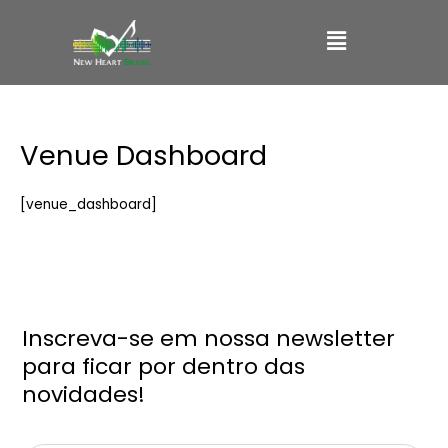
Ir
Main
para
o
Menu
conteúdo
Venue Dashboard
[venue_dashboard]
Inscreva-se em nossa newsletter
para ficar por dentro das
novidades!